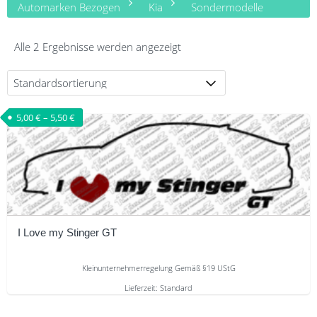
Automarken Bezogen
Kia
Sondermodelle
Alle 2 Ergebnisse werden angezeigt
5,00
€
–
5,50
€
I Love my Stinger GT
Kleinunternehmerregelung Gemäß §19 UStG
Lieferzeit:
Standard
Dieses