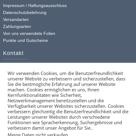
Optionen
Impressum / Haftungsausschluss
Datenschutzbelehrung
können
Versandarten
auf
Zahlungsarten
der
Von uns verwendete Folien
Produktseite
Punkte und Gutscheine
gewählt
werden
Kontakt
+49 (0) 174 413 4168
Wir verwenden Cookies, um die Benutzerfreundlichkeit
info@ttstickerz.de
unserer Website zu verbessern und sicherzustellen, dass
Kontaktformular
Sie die bestmögliche Erfahrung auf unserer Website
machen. Cookies ermöglichen es uns, Ihnen
Social
Kernfunktionalitäten wie Sicherheit,
Netzwerkmanagement bereitzustellen und die
Verfügbarkeit unserer Websites sicherzustellen. Cookies
verbessern gleichzeitig die Benutzerfreundlichkeit und die
Leistungen unserer Websites durch verschiedene
Funktionen wie Spracherkennung, Suchergebnisse und
verbessern damit unser Angebot für Sie..
Meine Daten nicht verkaufen
.