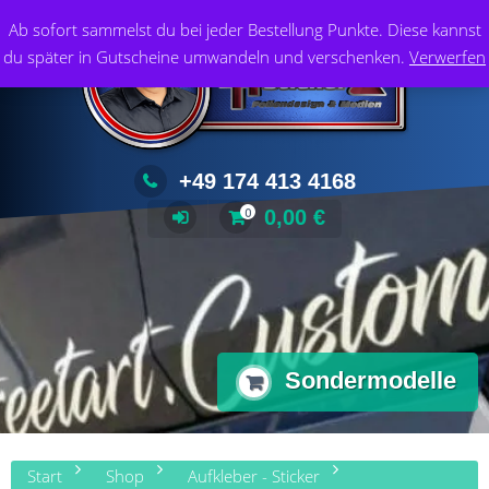
Zum
Foliendesign & Medien
Ab sofort sammelst du bei jeder Bestellung Punkte. Diese kannst
Inhalt
du später in Gutscheine umwandeln und verschenken.
Verwerfen
springen
+49 174 413 4168
0,00
€
0
Sondermodelle
Start
Shop
Aufkleber - Sticker