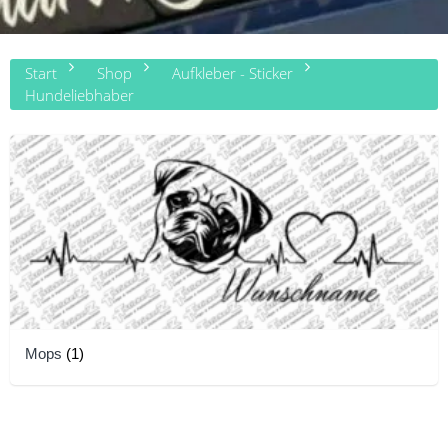
Start
Shop
Aufkleber - Sticker
Hundeliebhaber
Mops
(1)