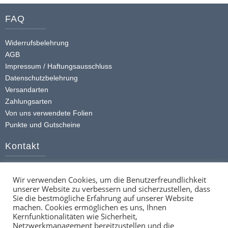
FAQ
Widerrufsbelehrung
AGB
Impressum / Haftungsausschluss
Datenschutzbelehrung
Versandarten
Zahlungsarten
Von uns verwendete Folien
Punkte und Gutscheine
Kontakt
+49 (0) 174 413 4168
Wir verwenden Cookies, um die Benutzerfreundlichkeit
info@ttstickerz.de
unserer Website zu verbessern und sicherzustellen, dass
Kontaktformular
Sie die bestmögliche Erfahrung auf unserer Website
machen. Cookies ermöglichen es uns, Ihnen
Social
Kernfunktionalitäten wie Sicherheit,
Netzwerkmanagement bereitzustellen und die