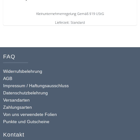
auf
der
Kleinunternehmerregelung Gemäß §19 UStG
Produktseite
Lieferzeit:
Standard
gewählt
Dieses
werden
Produkt
weist
mehrere
FAQ
Varianten
auf.
Widerrufsbelehrung
Die
AGB
Optionen
Impressum / Haftungsausschluss
Datenschutzbelehrung
können
Versandarten
auf
Zahlungsarten
der
Von uns verwendete Folien
Produktseite
Punkte und Gutscheine
gewählt
werden
Kontakt