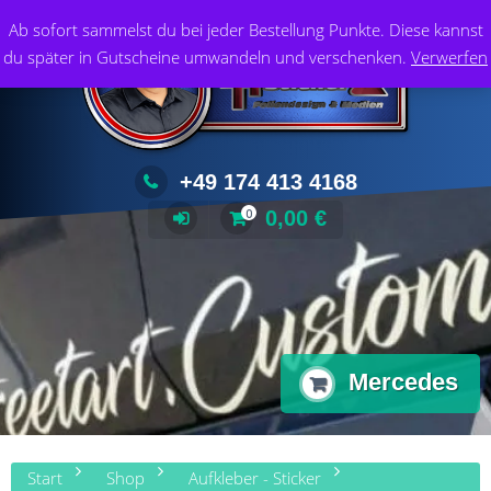
Zum
Foliendesign & Medien
Ab sofort sammelst du bei jeder Bestellung Punkte. Diese kannst
Inhalt
du später in Gutscheine umwandeln und verschenken.
Verwerfen
springen
+49 174 413 4168
0,00
€
0
Mercedes
Start
Shop
Aufkleber - Sticker