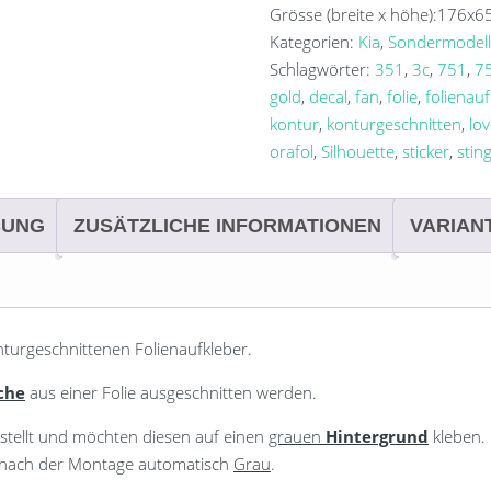
GT
Grösse (breite x höhe):
176x6
Menge
Kategorien:
Kia
,
Sondermodel
Schlagwörter:
351
,
3c
,
751
,
7
gold
,
decal
,
fan
,
folie
,
folienauf
kontur
,
konturgeschnitten
,
lo
orafol
,
Silhouette
,
sticker
,
stin
BUNG
ZUSÄTZLICHE INFORMATIONEN
VARIAN
nturgeschnittenen Folienaufkleber.
che
aus einer Folie ausgeschnitten werden.
stellt und möchten diesen auf einen
grauen
Hintergrund
kleben.
d nach der Montage automatisch
Grau
.