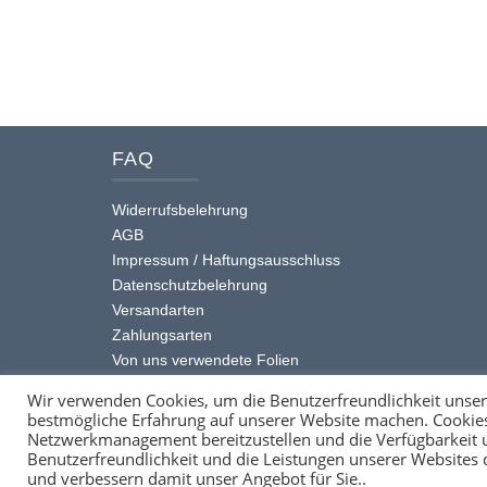
Dieses
Varia
Produkt
auf.
weist
Die
mehrere
Optio
Varianten
könne
auf.
auf
FAQ
Die
der
Optionen
Produk
Widerrufsbelehrung
können
gewäh
AGB
auf
werde
Impressum / Haftungsausschluss
der
Datenschutzbelehrung
Produktseite
Versandarten
gewählt
Zahlungsarten
werden
Von uns verwendete Folien
Punkte und Gutscheine
Wir verwenden Cookies, um die Benutzerfreundlichkeit unsere
bestmögliche Erfahrung auf unserer Website machen. Cookies 
Netzwerkmanagement bereitzustellen und die Verfügbarkeit un
Benutzerfreundlichkeit und die Leistungen unserer Websites
und verbessern damit unser Angebot für Sie..