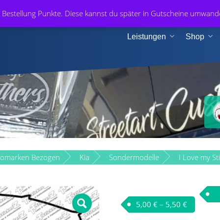
+49 1
r Bestellung Punkte. Diese kannst du später in Gutscheine umwan
n & Medien
Leistungen
Shop
tomarken Bezogen
Kia
Sondermodelle
I Love my St
5,00
€
–
5,50
€