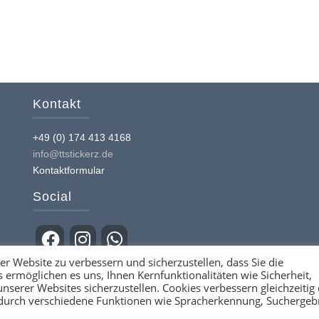
auf.
nten
Die
Optionen
können
nen
auf
n
der
Kontakt
Produktseite
gewählt
tseite
+49 (0) 174 413 4168
werden
lt
info@ttstickerz.de
n
Kontaktformular
Social
r Website zu verbessern und sicherzustellen, dass Sie die
ermöglichen es uns, Ihnen Kernfunktionalitäten wie Sicherheit,
serer Websites sicherzustellen. Cookies verbessern gleichzeitig 
 durch verschiedene Funktionen wie Spracherkennung, Suchergeb