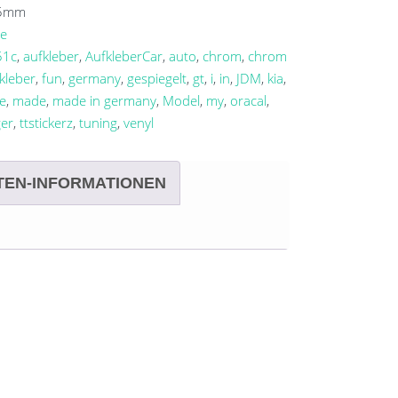
5
mm
le
51c
,
aufkleber
,
AufkleberCar
,
auto
,
chrom
,
chrom
kleber
,
fun
,
germany
,
gespiegelt
,
gt
,
i
,
in
,
JDM
,
kia
,
ve
,
made
,
made in germany
,
Model
,
my
,
oracal
,
ger
,
ttstickerz
,
tuning
,
venyl
TEN-INFORMATIONEN