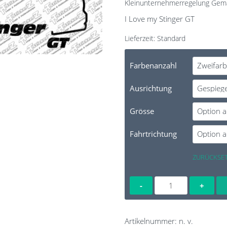
Kleinunternehmerregelung Gem
I Love my Stinger GT
Lieferzeit:
Standard
Farbenanzahl
Ausrichtung
Grösse
Fahrtrichtung
ZURÜCKSE
I
Love
my
Stinger
Artikelnummer:
n. v.