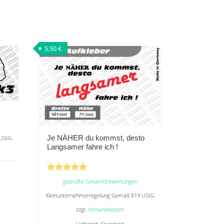
5,50
€
Je NÄHER du kommst, desto
 UStG
Langsamer fahre ich !
Bewertet
geprüfte Gesamtbewertungen
mit
5.00
Kleinunternehmerregelung Gemäß §19 UStG
von 5
zzgl.
Versandkosten
Lieferzeit:
Standard