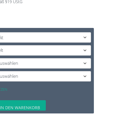
äß §19 UStG
TZEN
IN DEN WARENKORB