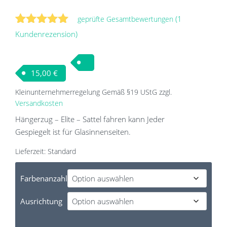
(
1
geprüfte Gesamtbewertungen
Bewertet
1
Kundenrezension)
mit
5.00
von 5,
basierend
15,00
€
auf
Kundenbewertung
Kleinunternehmerregelung Gemäß §19 UStG
zzgl.
Versandkosten
Hängerzug – Elite – Sattel fahren kann Jeder
Gespiegelt ist für Glasinnenseiten.
Lieferzeit:
Standard
Farbenanzahl
Ausrichtung