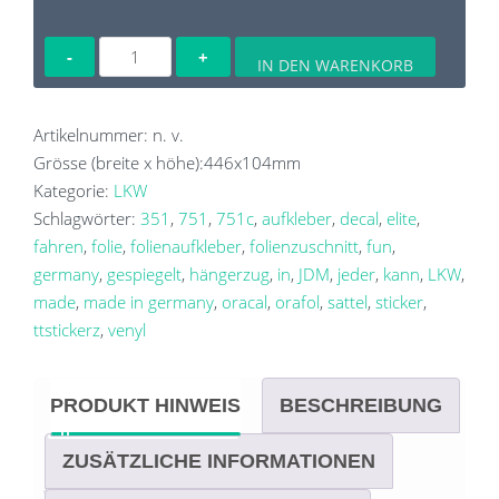
Hängerzug
IN DEN WARENKORB
-
Elite
-
Artikelnummer:
n. v.
Sattel
Grösse (breite x höhe):
446x104
mm
fahren
Kategorie:
LKW
kann
Schlagwörter:
351
,
751
,
751c
,
aufkleber
,
decal
,
elite
,
Jeder
fahren
,
folie
,
folienaufkleber
,
folienzuschnitt
,
fun
,
Menge
germany
,
gespiegelt
,
hängerzug
,
in
,
JDM
,
jeder
,
kann
,
LKW
,
made
,
made in germany
,
oracal
,
orafol
,
sattel
,
sticker
,
ttstickerz
,
venyl
PRODUKT HINWEIS
BESCHREIBUNG
ZUSÄTZLICHE INFORMATIONEN