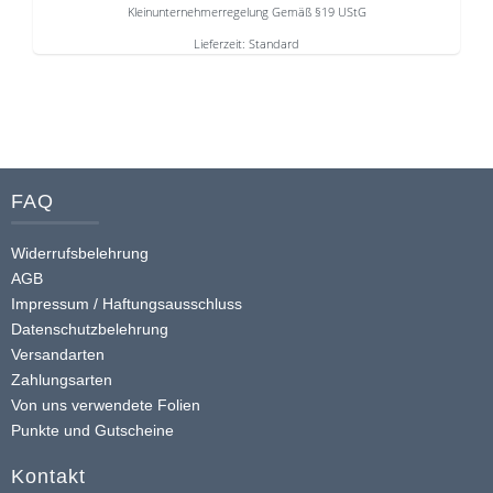
Kleinunternehmerregelung Gemäß §19 UStG
Lieferzeit:
Standard
Dieses
Produkt
weist
mehrere
Varianten
FAQ
auf.
Die
Widerrufsbelehrung
Optionen
AGB
können
Impressum / Haftungsausschluss
auf
Datenschutzbelehrung
der
Versandarten
Produktseite
Zahlungsarten
gewählt
Von uns verwendete Folien
werden
Punkte und Gutscheine
Kontakt