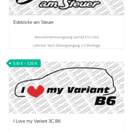
Die
Optionen
können
Edelzicke am Steuer
auf
der
Kleinunternehmerregelung Gemäß §19 UStG
Produktseite
Lieferzeit:
Nach Zahlungseingang 2-3 Werktage
gewählt
Dieses
werden
Produkt
5,00
€
–
5,50
€
weist
mehrere
Varianten
auf.
Die
Optionen
können
auf
I Love my Variant 3C B6
der