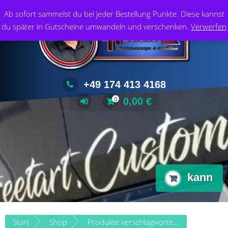
Zum
Foliendesign & Medien
Ab sofort sammelst du bei jeder Bestellung Punkte. Diese kannst
Inhalt
du später in Gutscheine umwandeln und verschenken.
Verwerfen
springen
+49 174 413 4168
0,00
€
0
kann
Start
Shop
Produkte verschlagwortet mit „kann“