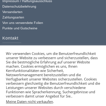
Optionen
Impressum / Haftungsausschluss
Datenschutzbelehrung
können
Versandarten
auf
Zahlungsarten
der
Von uns verwendete Folien
Produktseite
Punkte und Gutscheine
gewählt
werden
Kontakt
+49 (0) 174 413 4168
Wir verwenden Cookies, um die Benutzerfreundlichkeit
info@ttstickerz.de
unserer Website zu verbessern und sicherzustellen, dass
Kontaktformular
Sie die bestmögliche Erfahrung auf unserer Website
machen. Cookies ermöglichen es uns, Ihnen
Social
Kernfunktionalitäten wie Sicherheit,
Netzwerkmanagement bereitzustellen und die
Verfügbarkeit unserer Websites sicherzustellen. Cookies
verbessern gleichzeitig die Benutzerfreundlichkeit und die
Leistungen unserer Websites durch verschiedene
Funktionen wie Spracherkennung, Suchergebnisse und
verbessern damit unser Angebot für Sie..
Meine Daten nicht verkaufen
.