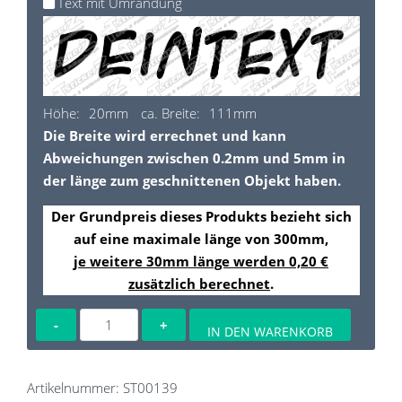
Text mit Umrandung
Höhe:
20
ca. Breite:
111
Die Breite wird errechnet und kann
Abweichungen zwischen 0.2mm und 5mm in
der länge zum geschnittenen Objekt haben.
Der Grundpreis dieses Produkts bezieht sich
auf eine maximale länge von
300
mm,
je weitere
30
mm länge werden
0,20
€
zusätzlich berechnet
.
Custom
IN DEN WARENKORB
Sticker
Menge
Artikelnummer:
ST00139