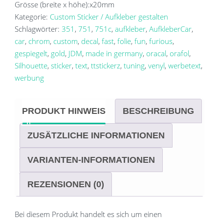
Grösse (breite x höhe):
x20
mm
Kategorie:
Custom Sticker / Aufkleber gestalten
Schlagwörter:
351
,
751
,
751c
,
aufkleber
,
AufkleberCar
,
car
,
chrom
,
custom
,
decal
,
fast
,
folie
,
fun
,
furious
,
gespiegelt
,
gold
,
JDM
,
made in germany
,
oracal
,
orafol
,
Silhouette
,
sticker
,
text
,
ttstickerz
,
tuning
,
venyl
,
werbetext
,
werbung
PRODUKT HINWEIS
BESCHREIBUNG
ZUSÄTZLICHE INFORMATIONEN
VARIANTEN-INFORMATIONEN
REZENSIONEN (0)
Bei diesem Produkt handelt es sich um einen