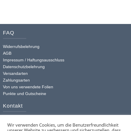
Produkt
weist
mehrere
Varianten
FAQ
auf.
Die
Widerrufsbelehrung
Optionen
AGB
können
Impressum / Haftungsausschluss
auf
Datenschutzbelehrung
der
Versandarten
Produktseite
Zahlungsarten
gewählt
Von uns verwendete Folien
werden
Punkte und Gutscheine
Kontakt
+49 (0) 174 413 4168
Wir verwenden Cookies, um die Benutzerfreundlichkeit
info@ttstickerz.de
unserer Website zu verbessern und sicherzustellen, dass