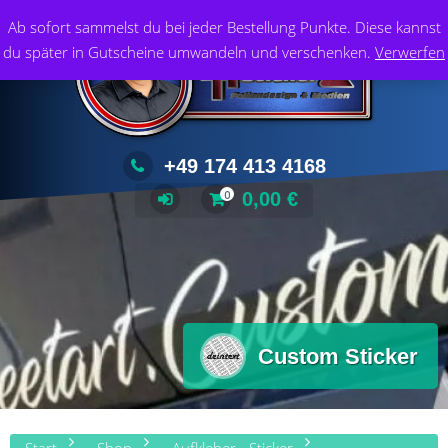
Zum
Foliendesign & Medien
Ab sofort sammelst du bei jeder Bestellung Punkte. Diese kannst
Inhalt
du später in Gutscheine umwandeln und verschenken.
Verwerfen
springen
+49 174 413 4168
0,00
€
0
Custom Sticker