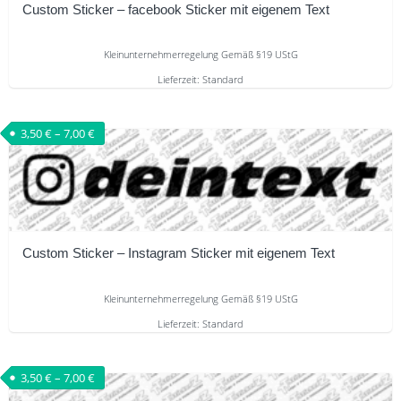
Optionen
Custom Sticker – facebook Sticker mit eigenem Text
können
auf
Kleinunternehmerregelung Gemäß §19 UStG
der
Lieferzeit:
Standard
Produktseite
Dieses
gewählt
Produkt
3,50
€
–
7,00
€
werden
weist
mehrere
Varianten
auf.
Die
Custom Sticker – Instagram Sticker mit eigenem Text
Optionen
können
Kleinunternehmerregelung Gemäß §19 UStG
auf
Lieferzeit:
Standard
der
Dieses
Produktseite
Produkt
gewählt
3,50
€
–
7,00
€
weist
werden