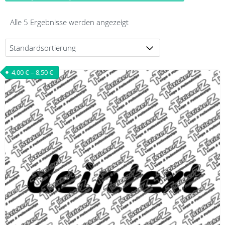
Alle 5 Ergebnisse werden angezeigt
4,00
€
–
8,50
€