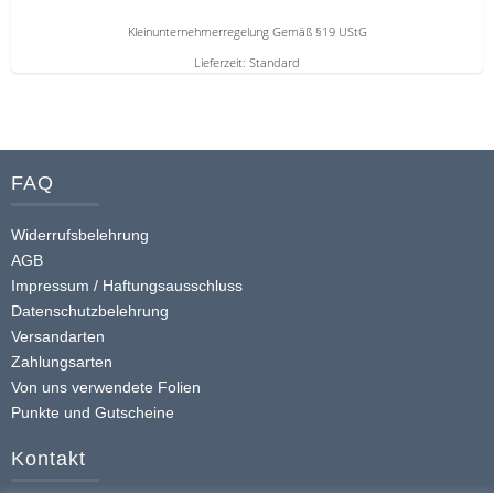
auf
der
Kleinunternehmerregelung Gemäß §19 UStG
Produktseite
Lieferzeit:
Standard
gewählt
Dieses
werden
Produkt
weist
mehrere
FAQ
Varianten
auf.
Widerrufsbelehrung
Die
AGB
Optionen
Impressum / Haftungsausschluss
Datenschutzbelehrung
können
Versandarten
auf
Zahlungsarten
der
Von uns verwendete Folien
Produktseite
Punkte und Gutscheine
gewählt
werden
Kontakt