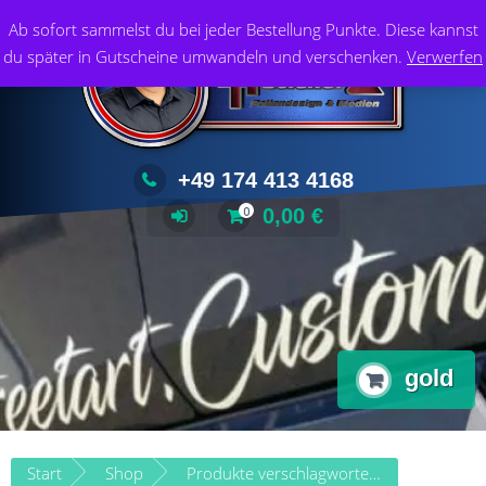
Zum
Foliendesign & Medien
Ab sofort sammelst du bei jeder Bestellung Punkte. Diese kannst
Inhalt
du später in Gutscheine umwandeln und verschenken.
Verwerfen
springen
+49 174 413 4168
0,00
€
0
gold
Start
Shop
Produkte verschlagwortet mit „gold“