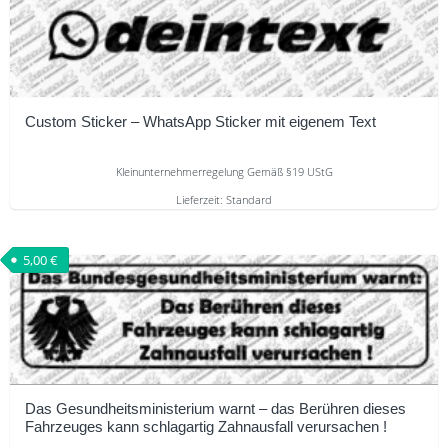
mehrere
Varianten
auf.
Die
Optionen
Custom Sticker – WhatsApp Sticker mit eigenem Text
können
auf
Kleinunternehmerregelung Gemäß §19 UStG
der
Lieferzeit:
Standard
Produktseite
Dieses
gewählt
Produkt
5,00
€
werden
weist
mehrere
Varianten
auf.
Die
Optionen
Das Gesundheitsministerium warnt – das Berühren dieses
Fahrzeuges kann schlagartig Zahnausfall verursachen !
können