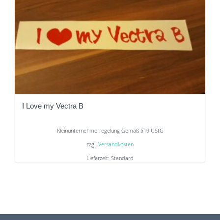
mehrere
Varianten
auf.
Die
Optionen
können
auf
der
I Love my Vectra B
Produktseite
gewählt
Kleinunternehmerregelung Gemäß §19 UStG
werden
zzgl.
Versandkosten
Lieferzeit:
Standard
Dieses
Produkt
weist
mehrere