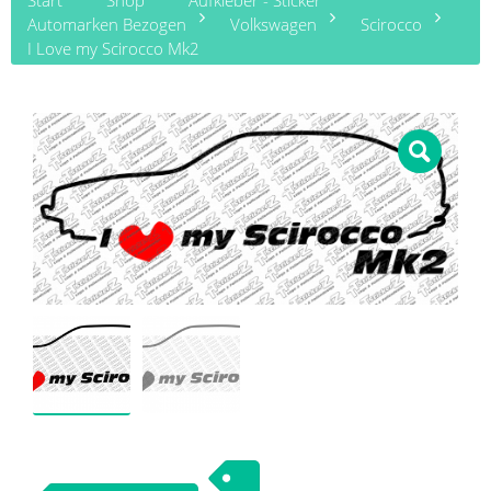
Start
Shop
Aufkleber - Sticker
Automarken Bezogen
Volkswagen
Scirocco
I Love my Scirocco Mk2