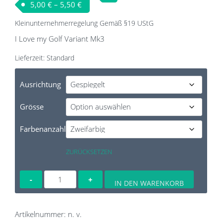
5,00
€
–
5,50
€
Kleinunternehmerregelung Gemäß §19 UStG
I Love my Golf Variant Mk3
Lieferzeit:
Standard
Ausrichtung
Grösse
Farbenanzahl
ZURÜCKSETZEN
I
IN DEN WARENKORB
Love
my
Scirocco
Artikelnummer:
n. v.