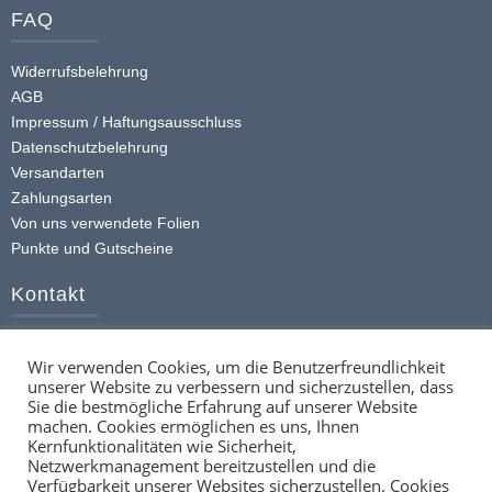
Varianten
FAQ
auf.
Die
Widerrufsbelehrung
Optionen
AGB
können
Impressum / Haftungsausschluss
auf
Datenschutzbelehrung
der
Versandarten
Produktseite
Zahlungsarten
gewählt
Von uns verwendete Folien
werden
Punkte und Gutscheine
Kontakt
+49 (0) 174 413 4168
Wir verwenden Cookies, um die Benutzerfreundlichkeit
info@ttstickerz.de
unserer Website zu verbessern und sicherzustellen, dass
Kontaktformular
Sie die bestmögliche Erfahrung auf unserer Website
machen. Cookies ermöglichen es uns, Ihnen
Social
Kernfunktionalitäten wie Sicherheit,
Netzwerkmanagement bereitzustellen und die
Verfügbarkeit unserer Websites sicherzustellen. Cookies