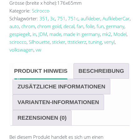
Mk2
Grösse (breite x höhe):
176x65
mm
Menge
Kategorie:
Scirocco
Schlagwörter:
351
,
3c
,
751
,
751c
,
aufkleber
,
AufkleberCar
,
auto
,
chrom
,
chrom gold
,
decal
,
fan
,
folie
,
fun
,
germany
,
gespiegelt
,
in
,
JDM
,
made
,
made in germany
,
mk2
,
Model
,
scirocco
,
Silhouette
,
sticker
,
ttstickerz
,
tuning
,
venyl
,
volkswagen
,
vw
PRODUKT HINWEIS
BESCHREIBUNG
ZUSÄTZLICHE INFORMATIONEN
VARIANTEN-INFORMATIONEN
REZENSIONEN (0)
Bei diesem Produkt handelt es sich um einen