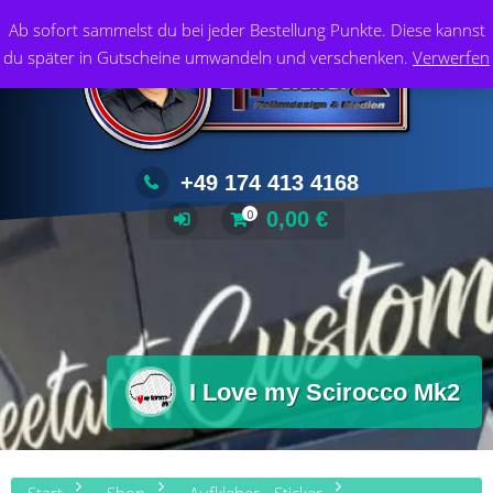
Zum
Foliendesign & Medien
Ab sofort sammelst du bei jeder Bestellung Punkte. Diese kannst
Inhalt
du später in Gutscheine umwandeln und verschenken.
Verwerfen
springen
+49 174 413 4168
0,00
€
0
I Love my Scirocco Mk2