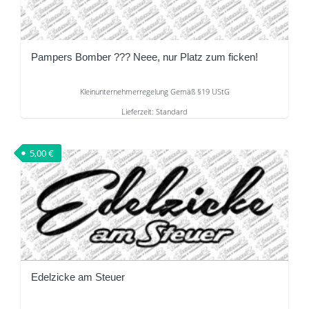
Pampers Bomber ??? Neee, nur Platz zum ficken!
Kleinunternehmerregelung Gemäß §19 UStG
Lieferzeit:
Standard
Dieses
Produkt
5,00
€
weist
mehrere
Varianten
auf.
Die
Optionen
können
Edelzicke am Steuer
auf
der