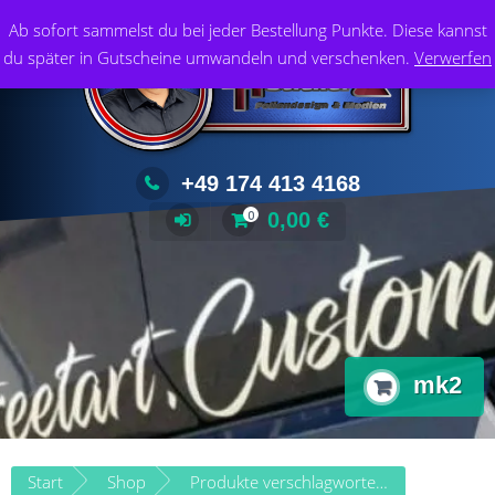
Zum
Foliendesign & Medien
Ab sofort sammelst du bei jeder Bestellung Punkte. Diese kannst
Inhalt
du später in Gutscheine umwandeln und verschenken.
Verwerfen
springen
+49 174 413 4168
0,00
€
0
mk2
Start
Shop
Produkte verschlagwortet mit „mk2“