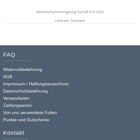
auf
Kleinunternehmerregelung Gemäß §19 UStG
der
Produktseite
Lieferzeit:
Standard
gewählt
Dieses
werden
Produkt
weist
mehrere
FAQ
Varianten
auf.
Widerrufsbelehrung
Die
AGB
Optionen
Impressum / Haftungsausschluss
Datenschutzbelehrung
können
Versandarten
auf
Zahlungsarten
der
Von uns verwendete Folien
Produktseite
Punkte und Gutscheine
gewählt
werden
Kontakt