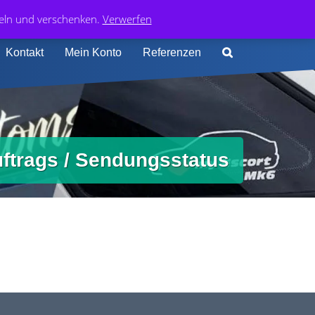
0
74 413 4168
0,00
€
deln und verschenken.
Verwerfen
Kontakt
Mein Konto
Referenzen
ftrags / Sendungsstatus