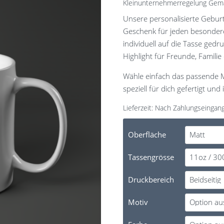
Kleinunternehmerregelung Gem
Unsere personalisierte Geburts
Geschenk für jeden besonder
individuell auf die Tasse gedr
Highlight für Freunde, Familie
Wähle einfach das passende M
speziell für dich gefertigt und
Lieferzeit:
Nach Zahlungseingan
Oberfläche
Tassengrösse
Druckbereich
Motiv