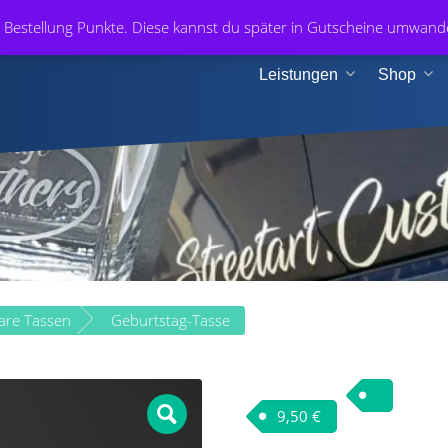
+49 1
r Bestellung Punkte. Diese kannst du später in Gutscheine umwan
n & Medien
Leistungen
Shop
bare Tassen
Geburtstag-Tasse
9,50
€