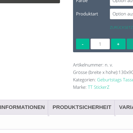
Farbe
Produktart
ZURÜCKSETZ
Geburtstag-
Tasse
Menge
Artikelnummer:
n. v.
Grösse (breite x höhe):
130x9
Kategorien:
Geburtstags Tass
Marke:
TT StickerZ
 INFORMATIONEN
PRODUKTSICHERHEIT
VARI