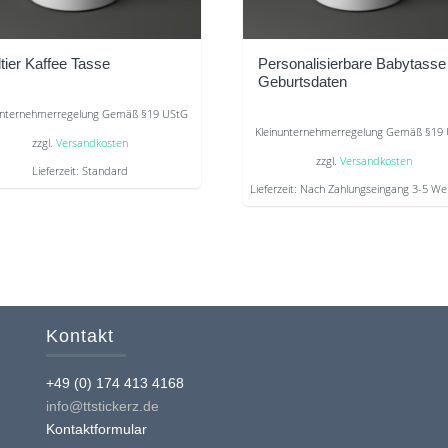
tier Kaffee Tasse
Personalisierbare Babytasse
Geburtsdaten
unternehmerregelung Gemäß §19 UStG
Kleinunternehmerregelung Gemäß §19
zzgl.
Versandkosten
zzgl.
Versandkosten
Lieferzeit:
Standard
Lieferzeit:
Nach Zahlungseingang 3-5 We
s
Dieses
kt
Produkt
weist
re
mehrere
nten
Varianten
Kontakt
auf.
Die
nen
+49 (0) 174 413 4168
Optionen
n
info@ttstickerz.de
können
Kontaktformular
auf