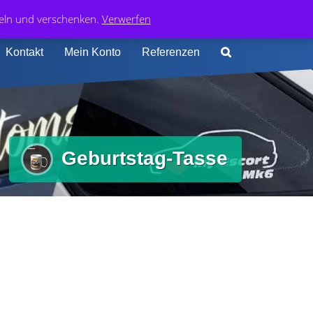
0
74 413 4168
0,00
€
deln und verschenken.
Verwerfen
Kontakt
Mein Konto
Referenzen
Geburtstag-Tasse