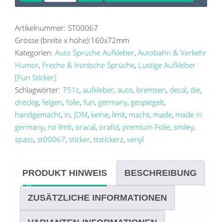
macht
die
Felgen
Artikelnummer:
ST00067
dreckig
Grösse (breite x höhe):
160x72
mm
Menge
Kategorien:
Auto Sprüche Aufkleber
,
Autobahn & Verkehr
Humor
,
Freche & Ironische Sprüche
,
Lustige Aufkleber
[Fun Sticker]
Schlagwörter:
751c
,
aufkleber
,
auto
,
bremsen
,
decal
,
die
,
dreckig
,
felgen
,
folie
,
fun
,
germany
,
gespiegelt
,
handgemacht
,
in
,
JDM
,
keine
,
limit
,
macht
,
made
,
made in
germany
,
no limit
,
oracal
,
orafol
,
premium Folie
,
smiley
,
spass
,
st00067
,
sticker
,
ttstickerz
,
venyl
PRODUKT HINWEIS
BESCHREIBUNG
ZUSÄTZLICHE INFORMATIONEN