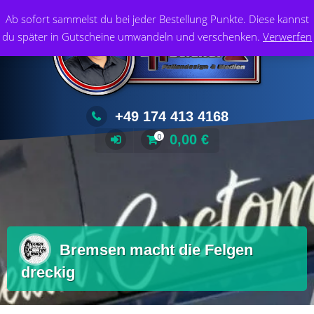
Zum
Foliendesign & Medien
Ab sofort sammelst du bei jeder Bestellung Punkte. Diese kannst
Inhalt
du später in Gutscheine umwandeln und verschenken.
Verwerfen
springen
+49 174 413 4168
0,00
€
0
Bremsen macht die Felgen
dreckig