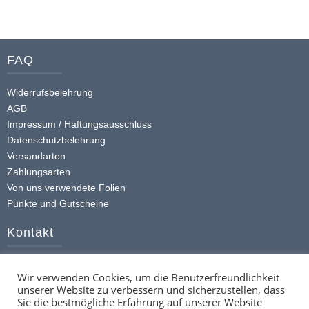
weist
mehrere
Varianten
FAQ
auf.
Die
Widerrufsbelehrung
Optionen
AGB
können
Impressum / Haftungsausschluss
auf
Datenschutzbelehrung
der
Versandarten
Produktseite
Zahlungsarten
gewählt
Von uns verwendete Folien
werden
Punkte und Gutscheine
Kontakt
+49 (0) 174 413 4168
Wir verwenden Cookies, um die Benutzerfreundlichkeit
info@ttstickerz.de
unserer Website zu verbessern und sicherzustellen, dass
Kontaktformular
Sie die bestmögliche Erfahrung auf unserer Website