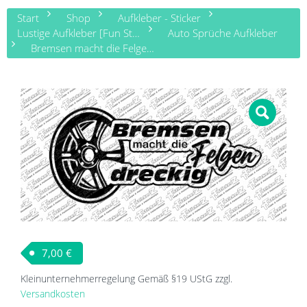
Start
Shop
Aufkleber - Sticker
Lustige Aufkleber [Fun Sticker]
Auto Sprüche Aufkleber
Bremsen macht die Felgen dreckig
7,00
€
Kleinunternehmerregelung Gemäß §19 UStG
zzgl.
Versandkosten