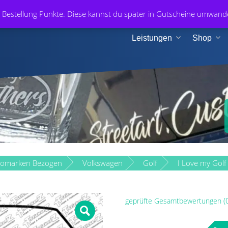
+49 1
r Bestellung Punkte. Diese kannst du später in Gutscheine umwan
n & Medien
Leistungen
Shop
tomarken Bezogen
Volkswagen
Golf
I Love my Gol
(
geprüfte Gesamtbewertungen