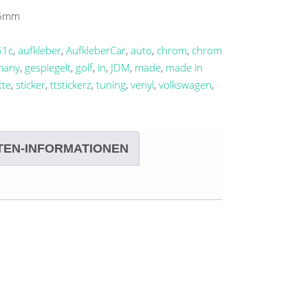
5
mm
51c
,
aufkleber
,
AufkleberCar
,
auto
,
chrom
,
chrom
many
,
gespiegelt
,
golf
,
in
,
JDM
,
made
,
made in
tte
,
sticker
,
ttstickerz
,
tuning
,
venyl
,
volkswagen
,
TEN-INFORMATIONEN