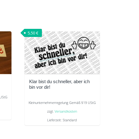
5,50
€
Klar bist du schneller, aber ich
bin vor dir!
 UStG
Kleinunternehmerregelung Gemäß §19 UStG
zzgl.
Versandkosten
Lieferzeit:
Standard
Dieses
Produkt