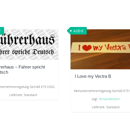
€
4,00
€
rerhaus – Fahrer spricht
tsch
I Love my Vectra B
unternehmerregelung Gemäß §19 UStG
Kleinunternehmerregelung Gemäß §19
Lieferzeit:
Standard
zzgl.
Versandkosten
s
Lieferzeit:
Standard
kt
Dieses
Produkt
re
weist