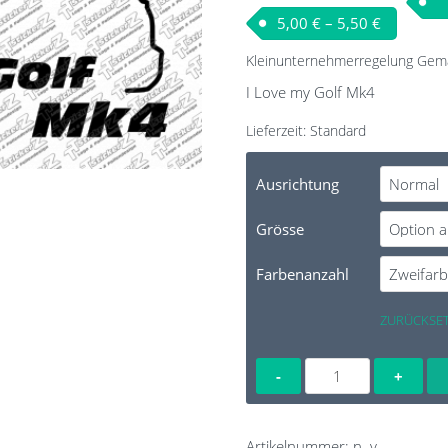
5,00
€
–
5,50
€
Kleinunternehmerregelung Gem
I Love my Golf Mk4
Lieferzeit:
Standard
Ausrichtung
Grösse
Farbenanzahl
ZURÜCKSE
I
Love
my
Golf
Artikelnummer:
n. v.