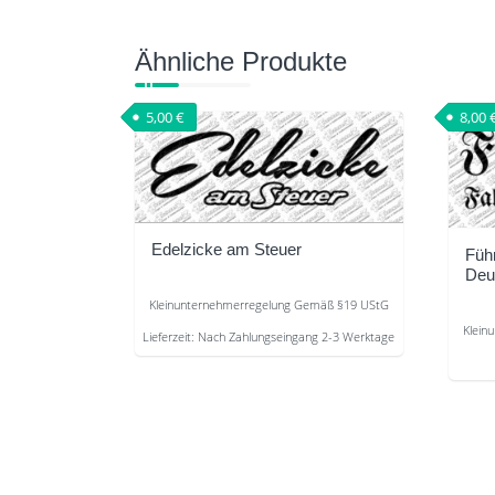
Ähnliche Produkte
5,00
€
8,00
Edelzicke am Steuer
Füh
Deu
Kleinunternehmerregelung Gemäß §19 UStG
Klein
Lieferzeit:
Nach Zahlungseingang 2-3 Werktage
Dieses
Diese
Produkt
Produ
weist
weist
mehrere
mehre
Varianten