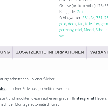
Mk4
Grösse (breite x höhe):
176x6
Menge
Kategorie:
Golf
Schlagwörter:
351
,
3c
,
751
,
7
gold
,
decal
,
fan
,
folie
,
fun
,
ger
germany
,
mk4
,
Model
,
Silhoue
vw
BUNG
ZUSÄTZLICHE INFORMATIONEN
VARIAN
nturgeschnittenen Folienaufkleber.
che
aus einer Folie ausgeschnitten werden.
stellt und möchten diesen auf einen
grauen
Hintergrund
kleben.
d nach der Montage automatisch
Grau
.