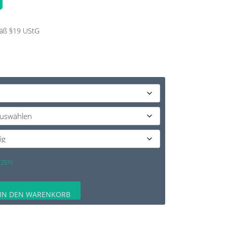
äß §19 UStG
TZEN
IN DEN WARENKORB