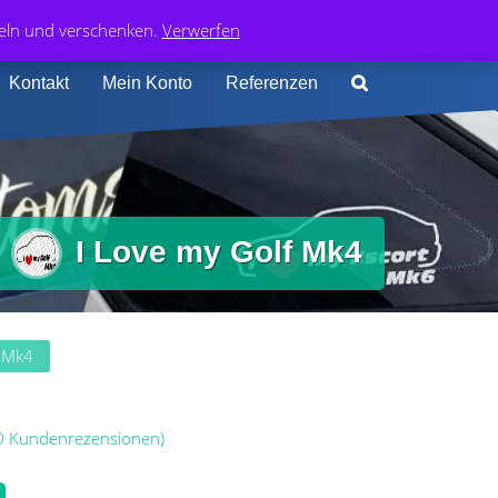
0
74 413 4168
0,00
€
deln und verschenken.
Verwerfen
Kontakt
Mein Konto
Referenzen
I Love my Golf Mk4
f Mk4
0
Kundenrezensionen)