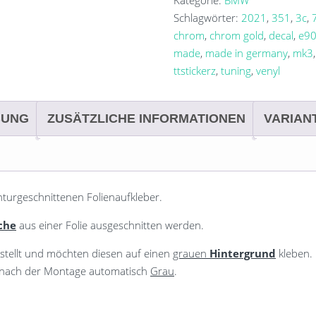
Schlagwörter:
2021
,
351
,
3c
,
chrom
,
chrom gold
,
decal
,
e9
made
,
made in germany
,
mk3
ttstickerz
,
tuning
,
venyl
BUNG
ZUSÄTZLICHE INFORMATIONEN
VARIAN
nturgeschnittenen Folienaufkleber.
che
aus einer Folie ausgeschnitten werden.
stellt und möchten diesen auf einen
grauen
Hintergrund
kleben.
d nach der Montage automatisch
Grau
.