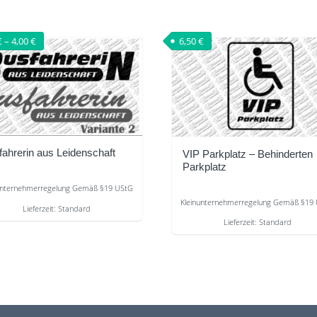
€
–
4,00
€
6,50
€
fahrerin aus Leidenschaft
VIP Parkplatz – Behinderten
Parkplatz
unternehmerregelung Gemäß §19 UStG
Kleinunternehmerregelung Gemäß §19
Lieferzeit:
Standard
Lieferzeit:
Standard
s
Dieses
kt
Produkt
weist
re
mehrere
nten
Varianten