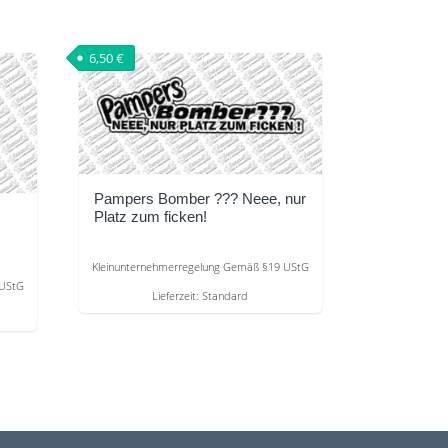
6,50
€
Pampers Bomber ??? Neee, nur
Platz zum ficken!
Kleinunternehmerregelung Gemäß §19 UStG
 UStG
Lieferzeit:
Standard
Dieses
Produkt
weist
mehrere
Varianten