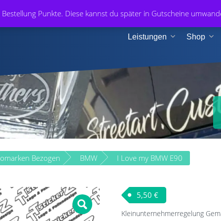
+49 1
r Bestellung Punkte. Diese kannst du später in Gutscheine umwan
n & Medien
Leistungen
Shop
tomarken Bezogen
BMW
I Love my BMW E90
5,50
€
Kleinunternehmerregelung Gem