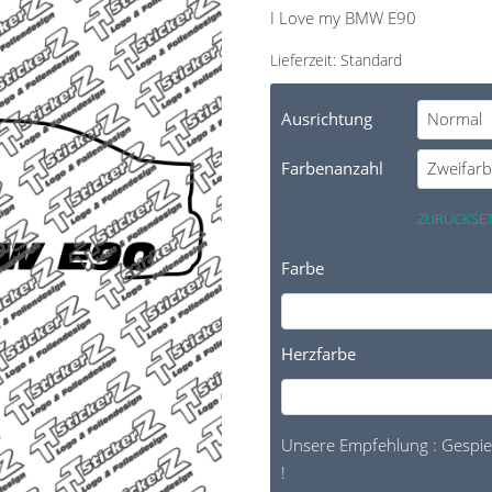
I Love my BMW E90
Lieferzeit:
Standard
Ausrichtung
Farbenanzahl
ZURÜCKSE
Farbe
Herzfarbe
Unsere Empfehlung : Gespieg
!