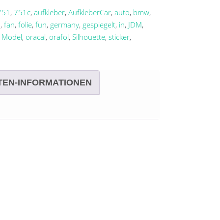
751
,
751c
,
aufkleber
,
AufkleberCar
,
auto
,
bmw
,
0
,
fan
,
folie
,
fun
,
germany
,
gespiegelt
,
in
,
JDM
,
,
Model
,
oracal
,
orafol
,
Silhouette
,
sticker
,
TEN-INFORMATIONEN