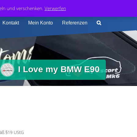
0
74 413 4168
0,00
€
deln und verschenken.
Verwerfen
Kontakt
Mein Konto
Referenzen
I Love my BMW E90
äß §19 UStG