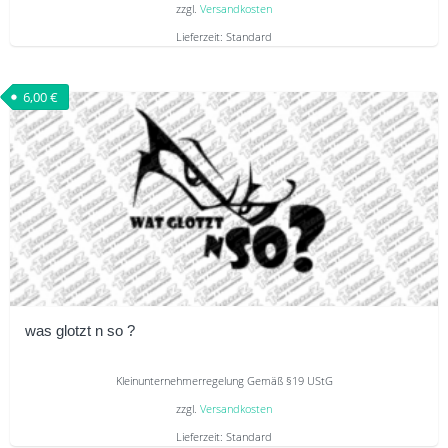
zzgl.
Versandkosten
Lieferzeit:
Standard
Dieses
Produkt
6,00
€
weist
mehrere
Varianten
auf.
Die
Optionen
können
auf
der
was glotzt n so ?
Produktseite
gewählt
Kleinunternehmerregelung Gemäß §19 UStG
werden
zzgl.
Versandkosten
Lieferzeit:
Standard