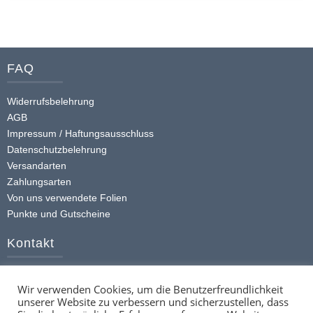
Dieses
Produkt
weist
mehrere
FAQ
Varianten
auf.
Widerrufsbelehrung
Die
AGB
Optionen
Impressum / Haftungsausschluss
Datenschutzbelehrung
können
Versandarten
auf
Zahlungsarten
der
Von uns verwendete Folien
Produktseite
Punkte und Gutscheine
gewählt
werden
Kontakt
+49 (0) 174 413 4168
Wir verwenden Cookies, um die Benutzerfreundlichkeit
info@ttstickerz.de
unserer Website zu verbessern und sicherzustellen, dass
Kontaktformular