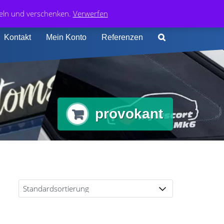
0
74 413 4168
0,00
€
deln und verschenken.
Verwerfen
Kontakt
Mein Konto
Referenzen
provokant