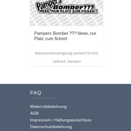
Pampers Bomber ??? Neee, nur
Platz zum ficken!
Kleinunternehmerregelung Gemäß §19 UStG
Lieferzeit:
Standard
Dieses
Produkt
weist
mehrere
FAQ
Varianten
auf.
Widerrufsbelehrung
Die
AGB
Impressum / Haftungsausschluss
Optionen
Datenschutzbelehrung
können