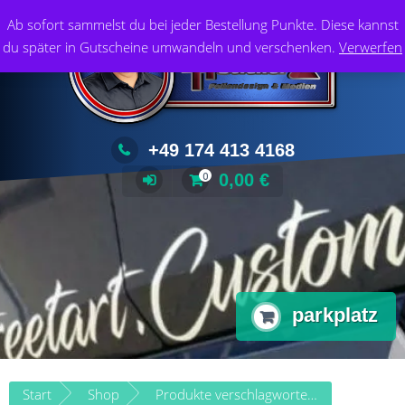
Zum
Foliendesign & Medien
Ab sofort sammelst du bei jeder Bestellung Punkte. Diese kannst
Inhalt
du später in Gutscheine umwandeln und verschenken.
Verwerfen
springen
+49 174 413 4168
0,00
€
0
parkplatz
Start
Shop
Produkte verschlagwortet mit „parkplatz“