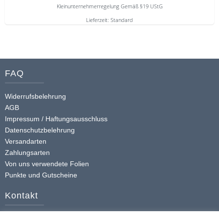
Kleinunternehmerregelung Gemäß §19 UStG
Lieferzeit:
Standard
Dieses
Produkt
weist
mehrere
FAQ
Varianten
auf.
Widerrufsbelehrung
Die
AGB
Optionen
Impressum / Haftungsausschluss
Datenschutzbelehrung
können
Versandarten
auf
Zahlungsarten
der
Von uns verwendete Folien
Produktseite
Punkte und Gutscheine
gewählt
werden
Kontakt
+49 (0) 174 413 4168