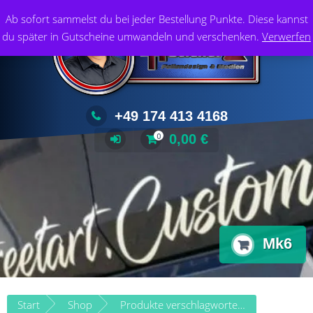
Zum
Foliendesign & Medien
Ab sofort sammelst du bei jeder Bestellung Punkte. Diese kannst
Inhalt
du später in Gutscheine umwandeln und verschenken.
Verwerfen
springen
+49 174 413 4168
0,00
€
0
Mk6
Start
Shop
Produkte verschlagwortet mit „Mk6“