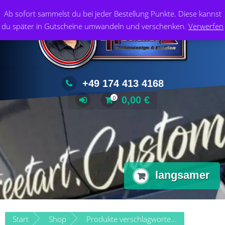
Zum
Foliendesign & Medien
Ab sofort sammelst du bei jeder Bestellung Punkte. Diese kannst
Inhalt
du später in Gutscheine umwandeln und verschenken.
Verwerfen
springen
+49 174 413 4168
0,00
€
0
langsamer
Start
Shop
Produkte verschlagwortet mit „langsamer“