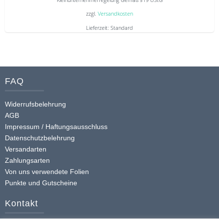
Kleinunternehmerregelung Gemäß §19 UStG
zzgl.
Versandkosten
Lieferzeit:
Standard
Dieses
Produkt
weist
mehrere
FAQ
Varianten
auf.
Widerrufsbelehrung
Die
AGB
Optionen
Impressum / Haftungsausschluss
Datenschutzbelehrung
können
Versandarten
auf
Zahlungsarten
der
Von uns verwendete Folien
Produktseite
Punkte und Gutscheine
gewählt
werden
Kontakt