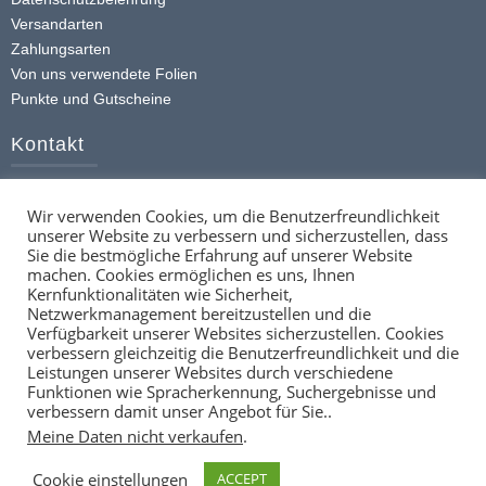
können
Versandarten
auf
Zahlungsarten
der
Von uns verwendete Folien
Produktseite
Punkte und Gutscheine
gewählt
werden
Kontakt
+49 (0) 174 413 4168
Wir verwenden Cookies, um die Benutzerfreundlichkeit
info@ttstickerz.de
unserer Website zu verbessern und sicherzustellen, dass
Kontaktformular
Sie die bestmögliche Erfahrung auf unserer Website
machen. Cookies ermöglichen es uns, Ihnen
Social
Kernfunktionalitäten wie Sicherheit,
Netzwerkmanagement bereitzustellen und die
Verfügbarkeit unserer Websites sicherzustellen. Cookies
verbessern gleichzeitig die Benutzerfreundlichkeit und die
Leistungen unserer Websites durch verschiedene
Funktionen wie Spracherkennung, Suchergebnisse und
verbessern damit unser Angebot für Sie..
Meine Daten nicht verkaufen
.
Cookie einstellungen
ACCEPT