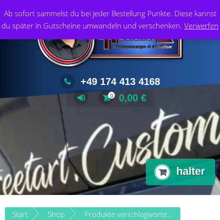
Zum
Foliendesign & Medien
Ab sofort sammelst du bei jeder Bestellung Punkte. Diese kannst
Inhalt
du später in Gutscheine umwandeln und verschenken.
Verwerfen
springen
+49 174 413 4168
0,00
€
0
halter
Start
Shop
Produkte verschlagwortet mit „halter“