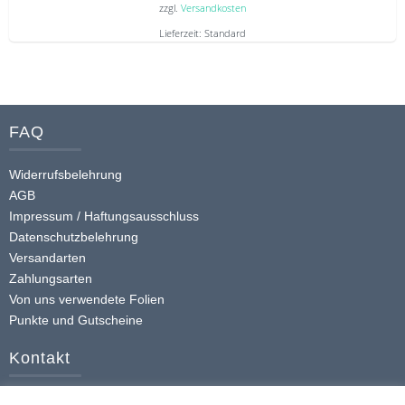
zzgl.
Versandkosten
Lieferzeit:
Standard
Dieses
Produkt
weist
mehrere
FAQ
Varianten
auf.
Widerrufsbelehrung
Die
AGB
Optionen
Impressum / Haftungsausschluss
Datenschutzbelehrung
können
Versandarten
auf
Zahlungsarten
der
Von uns verwendete Folien
Produktseite
Punkte und Gutscheine
gewählt
werden
Kontakt
+49 (0) 174 413 4168