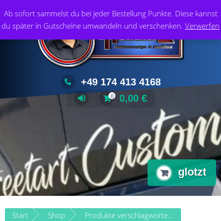
Zum
Foliendesign & Medien
Ab sofort sammelst du bei jeder Bestellung Punkte. Diese kannst
Inhalt
du später in Gutscheine umwandeln und verschenken.
Verwerfen
springen
+49 174 413 4168
0,00
€
0
glotzt
Start
Shop
Produkte verschlagwortet mit „glotzt“