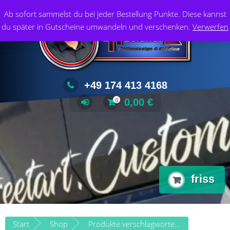
Zum
Foliendesign & Medien
Ab sofort sammelst du bei jeder Bestellung Punkte. Diese kannst
Inhalt
du später in Gutscheine umwandeln und verschenken.
Verwerfen
springen
+49 174 413 4168
0,00
€
0
friss
Start
Shop
Produkte verschlagwortet mit „friss“