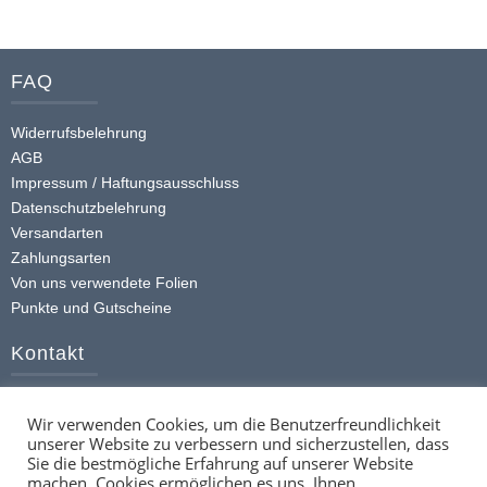
Produkt
weist
mehrere
FAQ
Varianten
auf.
Widerrufsbelehrung
Die
AGB
Optionen
Impressum / Haftungsausschluss
Datenschutzbelehrung
können
Versandarten
auf
Zahlungsarten
der
Von uns verwendete Folien
Produktseite
Punkte und Gutscheine
gewählt
werden
Kontakt
+49 (0) 174 413 4168
Wir verwenden Cookies, um die Benutzerfreundlichkeit
info@ttstickerz.de
unserer Website zu verbessern und sicherzustellen, dass
Kontaktformular
Sie die bestmögliche Erfahrung auf unserer Website
machen. Cookies ermöglichen es uns, Ihnen