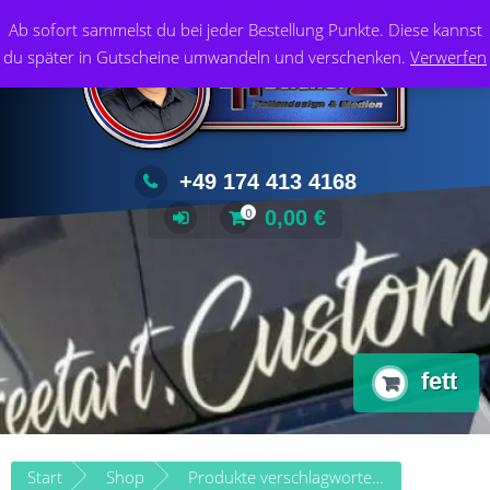
Zum
Foliendesign & Medien
Ab sofort sammelst du bei jeder Bestellung Punkte. Diese kannst
Inhalt
du später in Gutscheine umwandeln und verschenken.
Verwerfen
springen
+49 174 413 4168
0,00
€
0
fett
Start
Shop
Produkte verschlagwortet mit „fett“