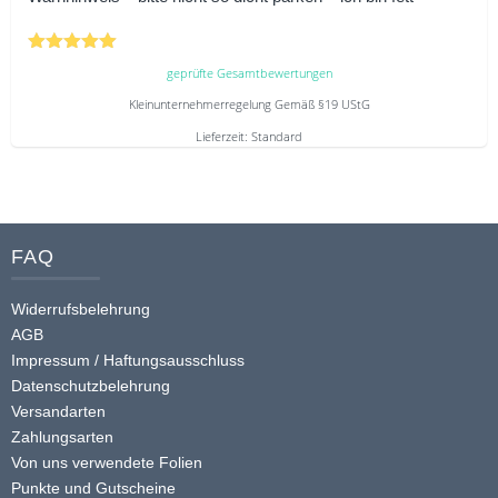
Bewertet
geprüfte Gesamtbewertungen
mit
5.00
Kleinunternehmerregelung Gemäß §19 UStG
von 5
Lieferzeit:
Standard
Dieses
Produkt
weist
mehrere
FAQ
Varianten
auf.
Widerrufsbelehrung
Die
AGB
Optionen
Impressum / Haftungsausschluss
Datenschutzbelehrung
können
Versandarten
auf
Zahlungsarten
der
Von uns verwendete Folien
Produktseite
Punkte und Gutscheine